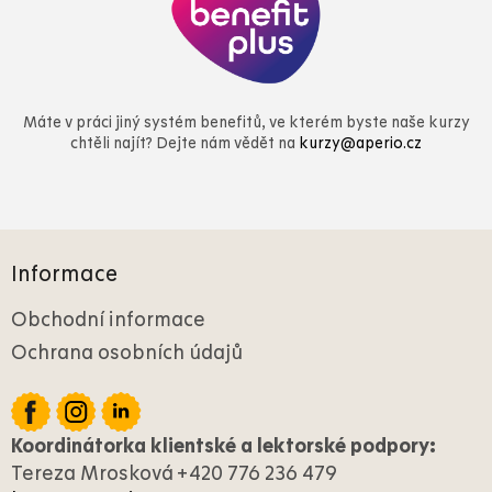
Máte v práci jiný systém benefitů, ve kterém byste naše kurzy
chtěli najít? Dejte nám vědět na
kurzy@aperio.cz
Z
á
Informace
p
a
Obchodní informace
t
Ochrana osobních údajů
í
Koordinátorka klientské a lektorské podpory:
Tereza Mrosková +420 776 236 479