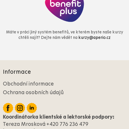
Máte v práci jiný systém benefitů, ve kterém byste naše kurzy
chtěli najít? Dejte nám vědět na
kurzy@aperio.cz
Z
á
Informace
p
a
Obchodní informace
t
Ochrana osobních údajů
í
Koordinátorka klientské a lektorské podpory:
Tereza Mrosková +420 776 236 479