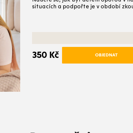
situacích a podpořte je v období zko
350 Kč
OBJEDNAT
Měrná
cena: