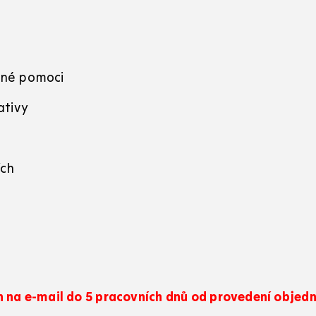
rné pomoci
ativy
ích
na e-mail do 5 pracovních dnů od provedení objed