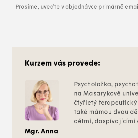
Prosíme, uveďte v objednávce primárně emai
Kurzem vás provede:
Psycholožka, psychot
na Masarykově univer
čtyřletý terapeutick
také mámou dvou dětí.
dětmi, dospívajícími a
Mgr. Anna