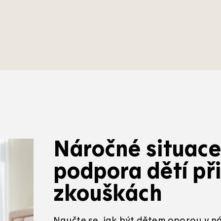
Náročné situace
podpora dětí př
zkouškách
Naučte se, jak být dětem oporou v n