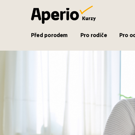
Přejít
na
obsah
Před porodem
Pro rodiče
Pro o