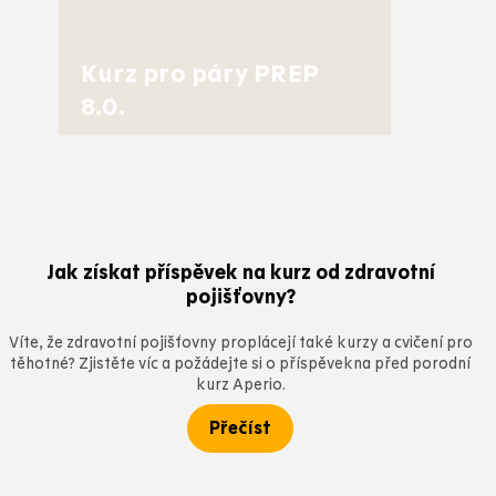
Kurz pro páry PREP
8.0.
Jak získat příspěvek na kurz od zdravotní
pojišťovny?
Víte, že zdravotní pojišťovny proplácejí také kurzy a cvičení pro
těhotné? Zjistěte víc a požádejte si o příspěvekna před porodní
kurz Aperio.
Přečíst