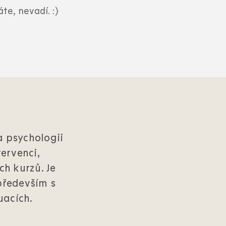
te, nevadí. :)
a psychologii
ervenci,
ch kurzů. Je
 především s
uacích.