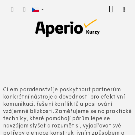
Přejít
NÁKUP
na
KOŠÍK
obsah
Cílem poradenství je poskytnout partnerům
konkrétní nástroje a dovednosti pro efektivní
komunikaci, řešení konfliktů a posilování
vzájemné blízkosti. Zaměřujeme se na praktické
techniky, které pomáhají párům lépe se
navzájem slyšet a rozumět si, vyjadřovat své
potřeby a emoce konstruktivním způsobem a