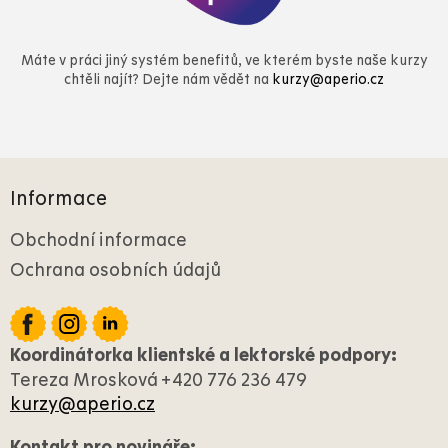
Máte v práci jiný systém benefitů, ve kterém byste naše kurzy
chtěli najít? Dejte nám vědět na
kurzy@aperio.cz
Z
á
Informace
p
a
Obchodní informace
t
Ochrana osobních údajů
í
Koordinátorka klientské a lektorské podpory:
Tereza Mrosková +420 776 236 479
kurzy@aperio.cz
Kontakt pro novináře: