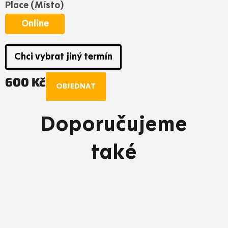
Place (Místo)
Online
Chci vybrat jiný termín
600 Kč
OBJEDNAT
Měrná
cena:
Doporučujeme
také