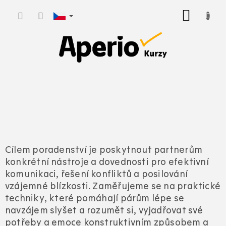
Přejít
NÁKUP
na
KOŠÍK
obsah
Cílem poradenství je poskytnout partnerům
konkrétní nástroje a dovednosti pro efektivní
komunikaci, řešení konfliktů a posilování
vzájemné blízkosti. Zaměřujeme se na praktické
techniky, které pomáhají párům lépe se
navzájem slyšet a rozumět si, vyjadřovat své
potřeby a emoce konstruktivním způsobem a