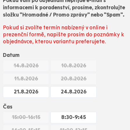
Pokud vám po objednání nepřijde e-mail s
informacemi k poradenství, prosíme, zkontrolujte
složku "Hromadné / Promo zprávy" nebo "Spam".
Pokud si zvolíte termín nabízený v online i
prezenční formě, napište prosím do poznámky k
objednávce, kterou variantu preferujete.
Datum
14.8.2026
10.8.2026
11.8.2026
20.8.2026
21.8.2026
24.8.2026
Čas
15:00-16:15
8:30-9:45