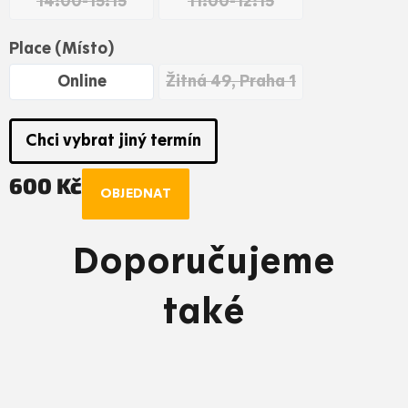
14:00-15:15
11:00-12:15
Place (Místo)
Online
Žitná 49, Praha 1
Chci vybrat jiný termín
600 Kč
OBJEDNAT
Měrná
cena:
Doporučujeme
také