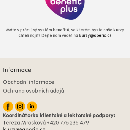
Máte v práci jiný systém benefitů, ve kterém byste naše kurzy
chtěli najít? Dejte nám vědět na
kurzy@aperio.cz
Z
á
Informace
p
a
Obchodní informace
t
Ochrana osobních údajů
í
Koordinátorka klientské a lektorské podpory:
Tereza Mrosková +420 776 236 479
kurzy@aperio.cz